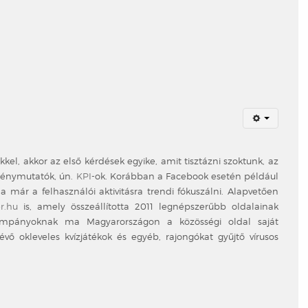
, akkor az első kérdések egyike, amit tisztázni szoktunk, az
ménymutatók, ún.
KPI
-ok. Korábban a Facebook esetén például
már a felhasználói aktivitásra trendi fókuszálni. Alapvetően
r.hu
is, amely összeállította 2011 legnépszerűbb oldalainak
pányoknak ma Magyarországon a közösségi oldal saját
 okleveles kvízjátékok és egyéb, rajongókat gyűjtő vírusos