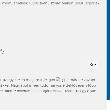
ét mém, amelyek futótűzként, szinte órákon belül terjedtek
s
a, az egyiket én magam (hát igen
), a másikat viszont
érzékkel. Nagyjából ismeri tudományos érdeklődésem főbb
 sikerült beletrafálnia az ajándékával, ráadásul egy olyan