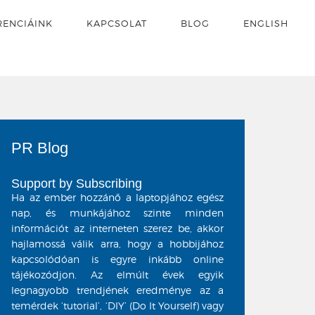
RENCIÁINK
KAPCSOLAT
BLOG
ENGLISH
PR Blog
Support by Subscribing
Ha az ember hozzánő a laptopjához egész
nap, és munkájához szinte minden
információt az interneten szerez be, akkor
hajlamossá válik arra, hogy a hobbijához
kapcsolódóan is egyre inkább online
tájékozódjon. Az elmúlt évek egyik
legnagyobb trendjének eredménye az a
temérdek
‘tutorial’, ‘DIY’
(Do It Yourself) vagy