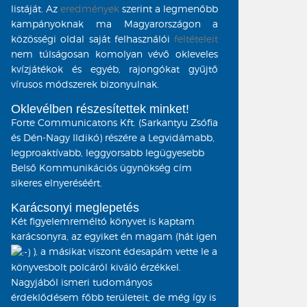
listáját. Az
eredmények
szerint a legmenőbb
kampányoknak ma Magyarországon a
közösségi oldal saját felhasználói
feltételeit
nem túlságosan komolyan vévő okleveles
kvízjátékok és egyéb, rajongókat gyűjtő
vírusos módszerek bizonyulnak.
Oklevélben részesítettek minket!
Forte Communicatons Kft. (Sarkantyu Zsófia
és Dén-Nagy Ildikó) részére a Legvidámabb,
legproaktívabb, leggyorsabb legügyesebb
Belső Kommunikációs ügynökség cím
sikeres elnyeréséért.
Karácsonyi meglepetés
Két figyelemreméltó könyvet is kaptam
karácsonyra, az egyiket én magam (hát igen
), a másikat viszont édesapám vette le a
könyvesbolt polcáról kiváló érzékkel.
Nagyjából ismeri tudományos
érdeklődésem főbb területeit, de még így is