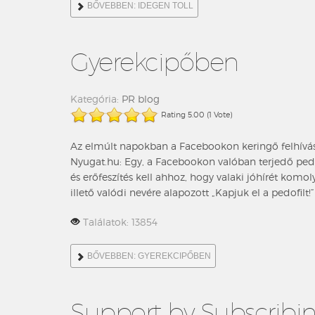
BŐVEBBEN: IDEGEN TOLL
Gyerekcipőben
Kategória:
PR blog
Rating 5.00 (1 Vote)
Az elmúlt napokban a Facebookon keringő felhívás h
Nyugat.hu: Egy, a Facebookon valóban terjedő pedo
és erőfeszítés kell ahhoz, hogy valaki jóhírét komol
illető valódi nevére alapozott „Kapjuk el a pedofilt
Találatok: 13854
BŐVEBBEN: GYEREKCIPŐBEN
Support by Subscribi