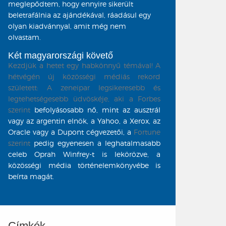
meglepődtem, hogy ennyire sikerült
beletrafálnia az ajándékával, ráadásul egy
olyan kiadvánnyal, amit még nem
olvastam.
Két magyarországi követő
Kezdjük a hetet egy habkönnyű témával! A
hétvégén új közösségi médiás rekord
született: A zeneipar legsikeresebb és
legtehetségesebb üdvöskéje, aki a
Forbes
szerint
befolyásosabb nő, mint az ausztrál
vagy az argentin elnök, a Yahoo, a Xerox, az
Oracle vagy a Dupont cégvezetői, a
Fortune
szerint
pedig egyenesen a leghatalmasabb
celeb Oprah Winfrey-t is lekörözve, a
közösségi média történelemkönyvébe is
beírta magát.
Címkék