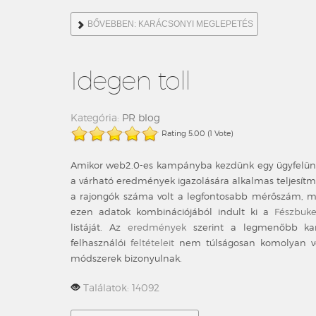
BŐVEBBEN: KARÁCSONYI MEGLEPETÉS
Idegen toll
Kategória:
PR blog
Rating 5.00 (1 Vote)
Amikor web2.0-es kampányba kezdünk egy ügyfelünkkel
a várható eredmények igazolására alkalmas teljesít
a rajongók száma volt a legfontosabb mérőszám, ma 
ezen adatok kombinációjából indult ki a
Fészbuke
listáját. Az
eredmények
szerint a legmenőbb kam
felhasználói
feltételeit
nem túlságosan komolyan vévő
módszerek bizonyulnak.
Találatok: 14092