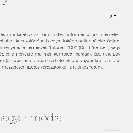
és munkájához szinte minden információt az interneten
bbijához kapcsolódóan is egyre inkább online tájékozódjon.
redménye az a temérdek
‘tutorial’, ‘DIY’
(Do It Yourself) vagy
álót, és amelyekre ma már komplett iparágak épülnek. Egy
r (on demand video) elérhető oktató anyagokról van szó.
mészetesen fizetős változatokkal is találkozhatunk.
magyar módra