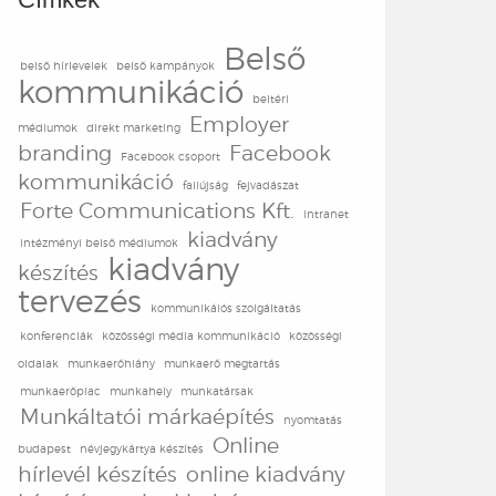
Belső
belső hírlevelek
belső kampányok
kommunikáció
beltéri
Employer
médiumok
direkt marketing
branding
Facebook
Facebook csoport
kommunikáció
faliújság
fejvadászat
Forte Communications Kft.
intranet
kiadvány
intézményi belső médiumok
kiadvány
készítés
tervezés
kommunikáiós szolgáltatás
konferenciák
közösségi média kommunikáció
közösségi
oldalak
munkaerőhiány
munkaerő megtartás
munkaerőpiac
munkahely
munkatársak
Munkáltatói márkaépítés
nyomtatás
Online
budapest
névjegykártya készítés
hírlevél készítés
online kiadvány