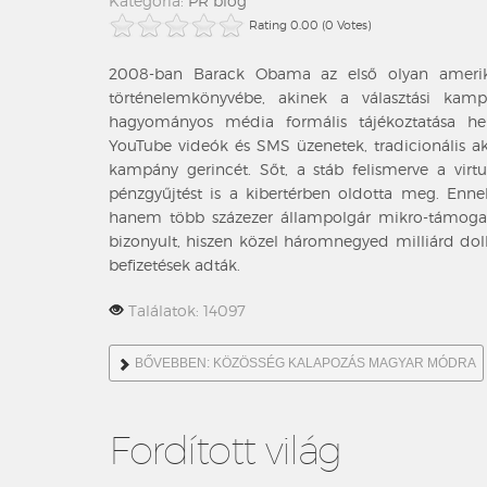
Kategória:
PR blog
Rating 0.00 (0 Votes)
2008-ban Barack Obama az első olyan amerik
történelemkönyvébe, akinek a választási kamp
hagyományos média formális tájékoztatása helye
YouTube videók és SMS üzenetek, tradicionális ak
kampány gerincét. Sőt, a stáb felismerve a virtu
pénzgyűjtést is a kibertérben oldotta meg. Enn
hanem több százezer állampolgár mikro-támogatás
bizonyult, hiszen közel háromnegyed milliárd do
befizetések adták.
Találatok: 14097
BŐVEBBEN: KÖZÖSSÉG KALAPOZÁS MAGYAR MÓDRA
Fordított világ