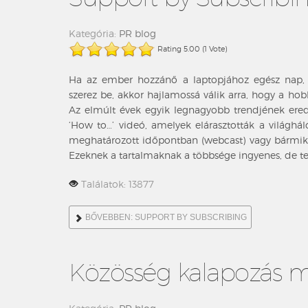
Kategória:
PR blog
Rating 5.00 (1 Vote)
Ha az ember hozzánő a laptopjához egész nap, 
szerez be, akkor hajlamossá válik arra, hogy a ho
Az elmúlt évek egyik legnagyobb trendjének e
‘How to
…’ videó, amelyek elárasztották a világh
meghatározott időpontban (webcast) vagy bármiko
Ezeknek a tartalmaknak a többsége ingyenes, de ter
Találatok: 13877
BŐVEBBEN: SUPPORT BY SUBSCRIBING
Közösség kalapozás 