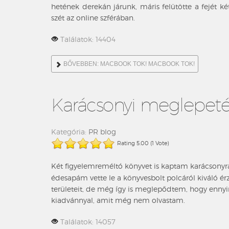
hetének derekán járunk, máris felütötte a fejét k
szét az online szférában.
Találatok: 14404
BŐVEBBEN: MACBOOK TOK! MACBOOK TOK!
Karácsonyi meglepeté
Kategória:
PR blog
Rating 5.00 (1 Vote)
Két figyelemreméltó könyvet is kaptam karácsonyr
édesapám vette le a könyvesbolt polcáról kiváló 
területeit, de még így is meglepődtem, hogy ennyire
kiadvánnyal, amit még nem olvastam.
Találatok: 14057