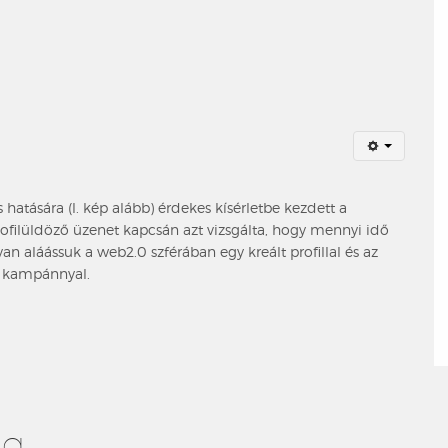
atására (l. kép alább) érdekes kísérletbe kezdett a
filüldöző üzenet kapcsán azt vizsgálta, hogy mennyi idő
yan aláássuk a web2.0 szférában egy kreált profillal és az
!” kampánnyal.
ng