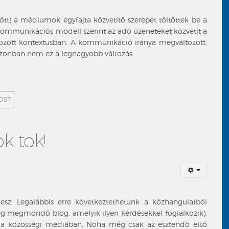
őtt) a médiumok egyfajta közvetítő szerepet töltöttek be a
 kommunikációs modell szerint az adó üzeneteket közvetít a
ozott kontextusban. A kommunikáció iránya megváltozott,
Azonban nem ez a legnagyobb változás.
OST
k tok!
lesz. Legalábbis erre következtethetünk a közhangulatból
lég megmondó blog, amelyik ilyen kérdésekkel foglalkozik),
a közösségi médiában. Noha még csak az esztendő első