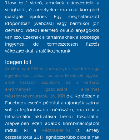
‘How to
…’ videó, amelyek elárasztották a
világhálót, és amelyekre ma már komplett
iparágak épülnek. Egy meghatározott
időpontban (webcast) vagy bármikor (on
demand video) elérhető oktató anyagokról
van szó. Ezeknek a tartalmaknak a többsége
ingyenes, de természetesen fizetős
változatokkal is találkozhatunk.
Idegen toll
Amikor web2.0-es kampányba kezdünk egy
ügyfelünkkel, akkor az első kérdések egyike,
amit tisztázni szoktunk, az a várható
eredmények igazolására alkalmas
KPI
-ok. Korábban a
teljesítménymutatók, ún.
Facebook esetén például a rajongók száma
volt a legfontosabb mérőszám, ma már a
felhasználói aktivitásra trendi fókuszálni.
Alapvetően ezen adatok kombinációjából
indult ki a
Fészbuker.hu
is, amely
összeállította 2011 legnépszerűbb oldalainak