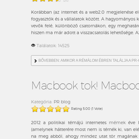
Korábban (az internet és a web2.0 megjelenése el
fogyasztók és a vállalatok között. A hagyományos
vevők felé, különböző csatornákon, egy meghatár
hiszen ma már adott a visszacsatolás lehetősége. 
Találatok: 14525
BŐVEBBEN: AMIKOR A RÉMÁLOM ÉBREN TALÁLJA A PR-
Macbook tok! Macboo
Kategória:
PR blog
Rating 5.00 (1 Vote)
2012 a politikai témájú internetes
mémek
éve 
(amelynek hátterére most nem is térnék ki, van e
na meg abból, ahogy mindez utat tör magának 