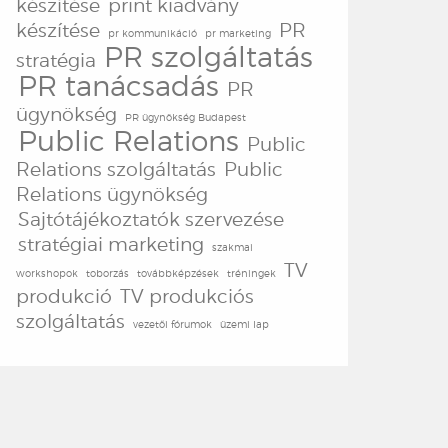
készítése
print kiadvány
készítése
PR
pr kommunikáció
pr marketing
PR szolgáltatás
stratégia
PR tanácsadás
PR
ügynökség
PR ügynökség Budapest
Public Relations
Public
Relations szolgáltatás
Public
Relations ügynökség
Sajtótájékoztatók szervezése
stratégiai marketing
szakmai
TV
workshopok
toborzás
továbbképzések
tréningek
produkció
TV produkciós
szolgáltatás
vezetői fórumok
üzemi lap