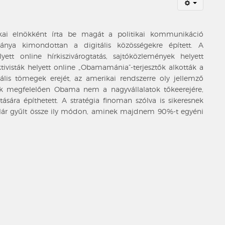
ai elnökként írta be magát a politikai kommunikáció
ánya kimondottan a digitális közösségekre épített. A
tt online hírkiszivárogtatás, sajtóközlemények helyett
tivisták helyett online „Obamamánia”-terjesztők alkották a
ális tömegek erejét, az amerikai rendszerre oly jellemző
ek megfelelően Obama nem a nagyvállalatok tőkeerejére,
ára építhetett. A stratégia finoman szólva is sikeresnek
llár gyűlt össze ily módon, aminek majdnem 90%-t egyéni