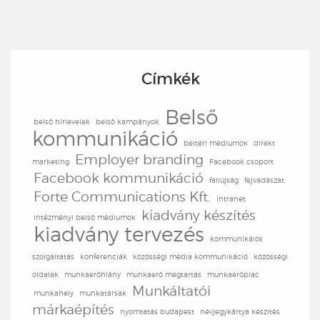
Címkék
Belső
belső hírlevelek
belső kampányok
kommunikáció
beltéri médiumok
direkt
Employer branding
Másolat küldése saját részre
marketing
Facebook csoport
Facebook kommunikáció
(elhagyható)
faliújság
fejvadászat
Forte Communications Kft.
intranet
kiadvány készítés
intézményi belső médiumok
Adatkezelési tájékoztató
*
kiadvány tervezés
kommunikáiós
szolgáltatás
konferenciák
közösségi média kommunikáció
közösségi
E-MAIL KÜLDÉSE
oldalak
munkaerőhiány
munkaerő megtartás
munkaerőpiac
Munkáltatói
munkahely
munkatársak
márkaépítés
nyomtatás budapest
névjegykártya készítés