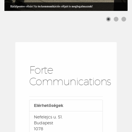
Halálpontos célzás! Az ön kommunikációs céljait is megfogalmazzuk!
Forte
Communications
Elérhetőségek
Nefelejcs u. 51.
Budapest
1078