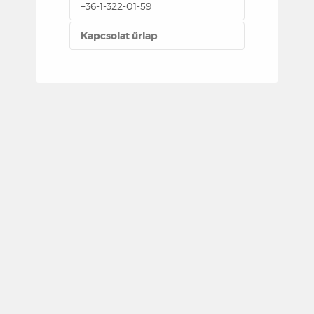
+36-1-322-01-59
Kapcsolat űrlap
E-MAIL KÜLDÉSE
*
A mező kitöltése kötelező
Név
*
E-mail
*
Tárgy
*
Üzenet
*