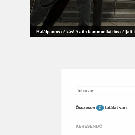
Halálpontos célzás! Az ön kommunikációs céljait
Keresendő kulcsszó:
Összesen
találat van.
0
KERESENDŐ