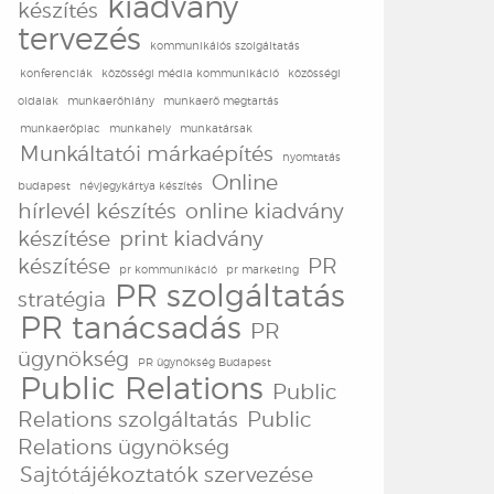
kiadvány
készítés
tervezés
kommunikáiós szolgáltatás
konferenciák
közösségi média kommunikáció
közösségi
oldalak
munkaerőhiány
munkaerő megtartás
munkaerőpiac
munkahely
munkatársak
Munkáltatói márkaépítés
nyomtatás
Online
budapest
névjegykártya készítés
hírlevél készítés
online kiadvány
készítése
print kiadvány
készítése
PR
pr kommunikáció
pr marketing
PR szolgáltatás
stratégia
PR tanácsadás
PR
ügynökség
PR ügynökség Budapest
Public Relations
Public
Relations szolgáltatás
Public
Relations ügynökség
Sajtótájékoztatók szervezése