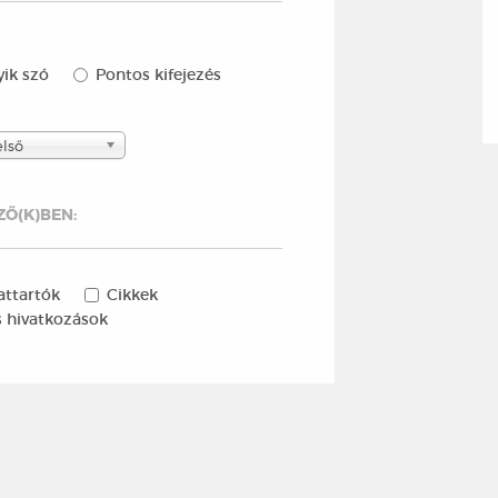
ik szó
Pontos kifejezés
első
Ő(K)BEN:
attartók
Cikkek
 hivatkozások