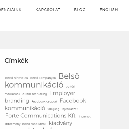
RENCIÁINK
KAPCSOLAT
BLOG
ENGLISH
Címkék
Belső
belső hírlevelek
belső kampányok
kommunikáció
beltéri
Employer
médiumok
direkt marketing
branding
Facebook
Facebook csoport
kommunikáció
faliújság
fejvadászat
Forte Communications Kft.
intranet
kiadvány
intézményi belső médiumok