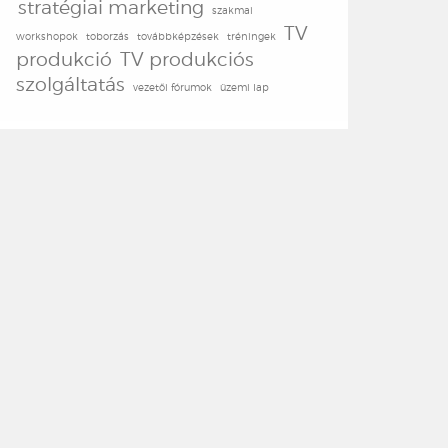
stratégiai marketing
szakmai
TV
workshopok
toborzás
továbbképzések
tréningek
produkció
TV produkciós
szolgáltatás
vezetői fórumok
üzemi lap