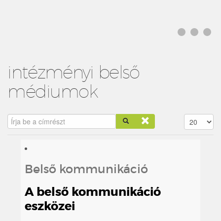
intézményi belső
médiumok
Írja be a címrészt
Tételek #
Belső kommunikáció
A belső kommunikáció
eszközei