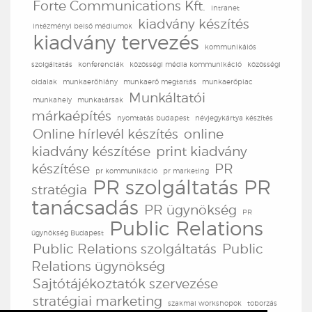
Forte Communications Kft.
intranet
kiadvány készítés
intézményi belső médiumok
kiadvány tervezés
kommunikáiós
szolgáltatás
konferenciák
közösségi média kommunikáció
közösségi
oldalak
munkaerőhiány
munkaerő megtartás
munkaerőpiac
Munkáltatói
munkahely
munkatársak
márkaépítés
nyomtatás budapest
névjegykártya készítés
Online hírlevél készítés
online
kiadvány készítése
print kiadvány
készítése
PR
pr kommunikáció
pr marketing
PR szolgáltatás
PR
stratégia
tanácsadás
PR ügynökség
PR
Public Relations
ügynökség Budapest
Public Relations szolgáltatás
Public
Relations ügynökség
Sajtótájékoztatók szervezése
stratégiai marketing
szakmai workshopok
toborzás