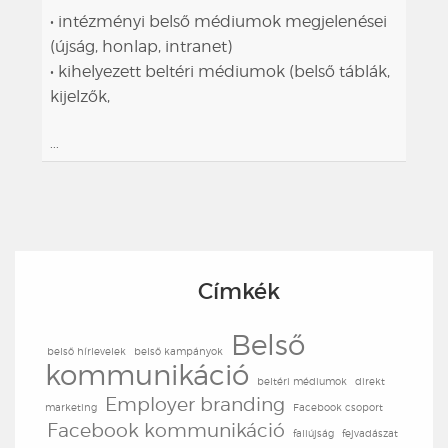
• intézményi belső médiumok megjelenései
(újság, honlap, intranet)
• kihelyezett beltéri médiumok (belső táblák,
kijelzők,
...
Címkék
Belső
belső hírlevelek
belső kampányok
kommunikáció
beltéri médiumok
direkt
Employer branding
marketing
Facebook csoport
Facebook kommunikáció
faliújság
fejvadászat