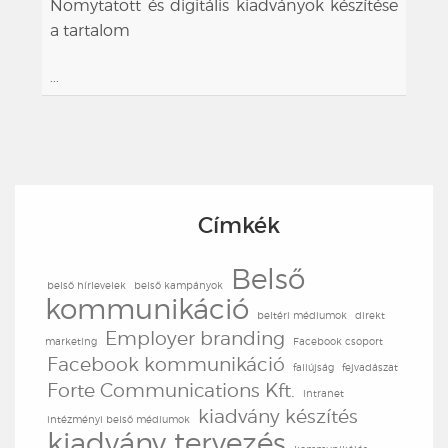
Nomytatott és digitális kiadványok készítése
a tartalom
...
Címkék
Belső
belső hírlevelek
belső kampányok
kommunikáció
beltéri médiumok
direkt
Employer branding
marketing
Facebook csoport
Facebook kommunikáció
faliújság
fejvadászat
Forte Communications Kft.
intranet
kiadvány készítés
intézményi belső médiumok
kiadvány tervezés