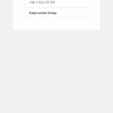
+36-1-322-01-59
Kapcsolat űrlap
E-MAIL KÜLDÉSE
*
A mező kitöltése kötelező
Név
*
E-mail
*
Tárgy
*
Üzenet
*