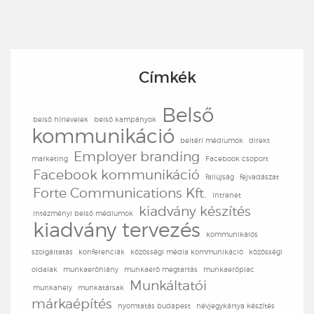
Címkék
Belső
belső hírlevelek
belső kampányok
kommunikáció
beltéri médiumok
direkt
Employer branding
Másolat küldése saját részre
marketing
Facebook csoport
Facebook kommunikáció
(elhagyható)
faliújság
fejvadászat
Forte Communications Kft.
intranet
kiadvány készítés
intézményi belső médiumok
Adatkezelési tájékoztató
*
kiadvány tervezés
kommunikáiós
szolgáltatás
konferenciák
közösségi média kommunikáció
közösségi
E-MAIL KÜLDÉSE
oldalak
munkaerőhiány
munkaerő megtartás
munkaerőpiac
Munkáltatói
munkahely
munkatársak
márkaépítés
nyomtatás budapest
névjegykártya készítés