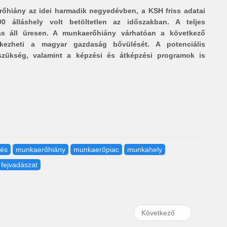
őhiány az idei harmadik negyedévben, a KSH friss adatai
0 álláshely volt betöltetlen az időszakban. A teljes
s áll üresen. A munkaerőhiány várhatóan a következő
ezheti a magyar gazdaság bővülését. A potenciális
 szükség, valamint a képzési és átképzési programok is
tés
munkaerőhiány
munkaerőpiac
munkahely
fejvadászat
Következő