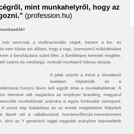
a cégről, mint munkahelyről, hogy az
gozni."
(profession.hu)
 munkaadók!
 már nemcsak a multinacionális cégek, hanem a kis- és
és nem túlzás azt állítani, hogy a napi, üzemszerű működésüket
r nem a beruházásra szánt tőke, a fizetőképes kereslet megléte,
lő számú és minőségű, motivált munkaerő hiánya okozza.
A jelek szerint a trend a következő
években folytatódik és a
blémával hosszú távon kell együtt élnie a munkáltatóknak. A
ntos elemévé vált napjainkra az employer branding, magyarul
potenciális munkatársak számára is egyre fontosabb szempont,
A vonzó kép kialakítása és az ennek megfelelően felépített
vé lépett elő a vállalkozások humánerőforrás-menedzsment
, ahol az Y generáció tagjai nagyobb arányban képviseltetik