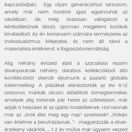
kapcsolódjak). Egy olyan generációhoz tartozom,
amely már nem hordott igazi egyenruhát az
iskolában, de még óvatosan válogatott a
kérészéletűnek látszó, újonnan megjelent butikok
kínálatából. Az én kortársaim számára természetes az
individualizmus kifejezése, és nem áll távol a
materialista értékrend, a fogyasztóorientáltság.
Alig néhány évtized alatt a szocialista rezsim
divatiparának néhány darabos kollekciókból álló
konfekcióitól sikerült eljutnunk a pazarló globális
túltermelésig: A plázákat elárasztották az évi 8-12
szezonos márkák olcsón előállított tömegtermékei,
amelyek alig töltenek pár hetet az üzletekben, már
adják is helyüket át az újabb modelleknek. Hol vannak
már az „örök élet meg egy nap” szvetterek? „Ritkán
van értelme a beruházásnak…”- magyarázzák a divat-
érzékeny vásárlók, „…1-2 év múlva már úgysem veszed