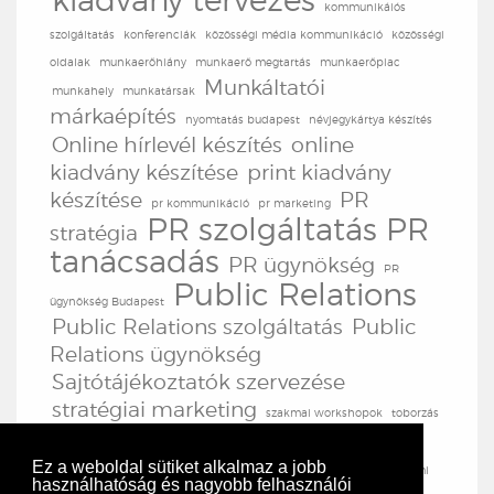
kiadvány tervezés
kommunikáiós
szolgáltatás
konferenciák
közösségi média kommunikáció
közösségi
oldalak
munkaerőhiány
munkaerő megtartás
munkaerőpiac
Munkáltatói
munkahely
munkatársak
márkaépítés
nyomtatás budapest
névjegykártya készítés
Online hírlevél készítés
online
kiadvány készítése
print kiadvány
készítése
PR
pr kommunikáció
pr marketing
PR szolgáltatás
PR
stratégia
tanácsadás
PR ügynökség
PR
Public Relations
ügynökség Budapest
Public Relations szolgáltatás
Public
Relations ügynökség
Sajtótájékoztatók szervezése
stratégiai marketing
szakmai workshopok
toborzás
TV produkció
TV
továbbképzések
tréningek
produkciós szolgáltatás
Ez a weboldal sütiket alkalmaz a jobb
vezetői fórumok
üzemi
használhatóság és nagyobb felhasználói