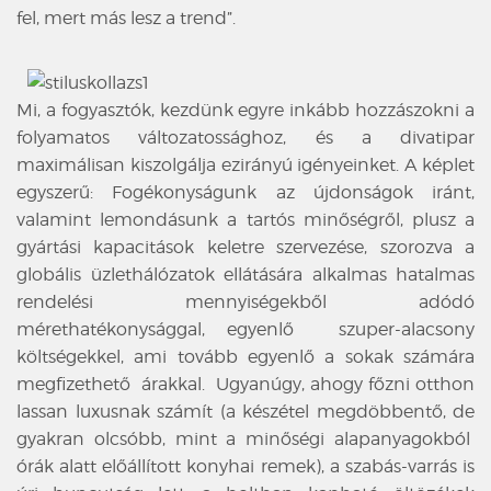
fel, mert más lesz a trend”.
Mi, a fogyasztók, kezdünk egyre inkább hozzászokni a
folyamatos változatossághoz, és a divatipar
maximálisan kiszolgálja ezirányú igényeinket. A képlet
egyszerű: Fogékonyságunk az újdonságok iránt,
valamint lemondásunk a tartós minőségről, plusz a
gyártási kapacitások keletre szervezése, szorozva a
globális üzlethálózatok ellátására alkalmas hatalmas
rendelési mennyiségekből adódó
mérethatékonysággal, egyenlő szuper-alacsony
költségekkel, ami tovább egyenlő a sokak számára
megfizethető árakkal. Ugyanúgy, ahogy főzni otthon
lassan luxusnak számít (a készétel megdöbbentő, de
gyakran olcsóbb, mint a minőségi alapanyagokból
órák alatt előállított konyhai remek), a szabás-varrás is