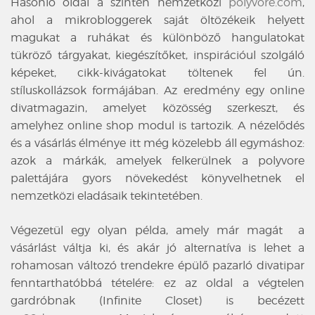
Hasonló oldal a szintén nemzetközi
polyvore.com
,
ahol a mikrobloggerek saját öltözékeik helyett
magukat a ruhákat és különböző hangulatokat
tükröző tárgyakat, kiegészítőket, inspirációul szolgáló
képeket, cikk-kivágatokat töltenek fel ún.
stíluskollázsok formájában. Az eredmény egy online
divatmagazin, amelyet közösség szerkeszt, és
amelyhez online shop modul is tartozik. A nézelődés
és a vásárlás élménye itt még közelebb áll egymáshoz:
azok a márkák, amelyek felkerülnek a polyvore
palettájára gyors növekedést könyvelhetnek el
nemzetközi eladásaik tekintetében.
Végezetül egy olyan példa, amely már magát a
vásárlást váltja ki, és akár jó alternatíva is lehet a
rohamosan változó trendekre épülő pazarló divatipar
fenntarthatóbbá tételére: ez az oldal a végtelen
gardróbnak (Infinite Closet) is becézett