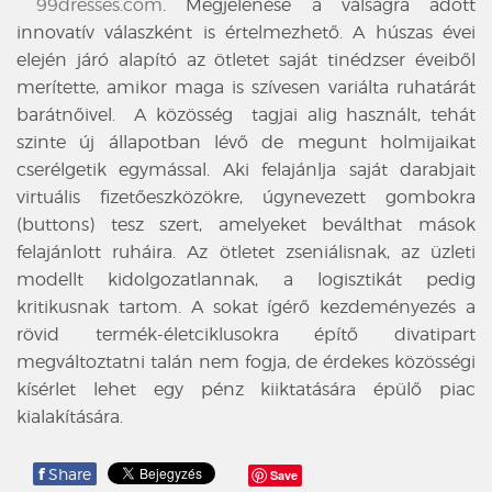
99dresses.com
. Megjelenése a válságra adott
innovatív válaszként is értelmezhető. A húszas évei
elején járó alapító az ötletet saját tinédzser éveiből
merítette, amikor maga is szívesen variálta ruhatárát
barátnőivel. A közösség tagjai alig használt, tehát
szinte új állapotban lévő de megunt holmijaikat
cserélgetik egymással. Aki felajánlja saját darabjait
virtuális fizetőeszközökre, úgynevezett gombokra
(buttons) tesz szert, amelyeket beválthat mások
felajánlott ruháira. Az ötletet zseniálisnak, az üzleti
modellt kidolgozatlannak, a logisztikát pedig
kritikusnak tartom. A sokat ígérő kezdeményezés a
rövid termék-életciklusokra építő divatipart
megváltoztatni talán nem fogja, de érdekes közösségi
kísérlet lehet egy pénz kiiktatására épülő piac
kialakítására.
f
Share
Save