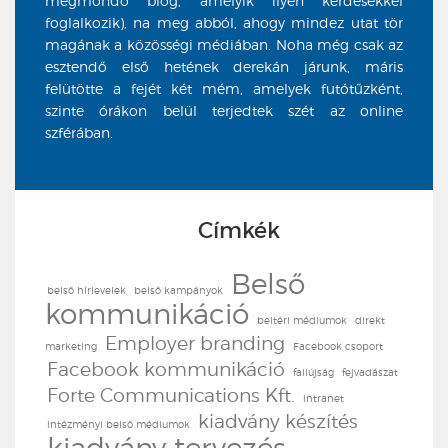
megmondó blog, amelyik ilyen kérdésekkel
foglalkozik), na meg abból, ahogy mindez utat tör
magának a közösségi médiában. Noha még csak az
esztendő első hetének derekán járunk, máris
felütötte a fejét két mém, amelyek futótűzként,
szinte órákon belül terjedtek szét az online
szférában.
Címkék
Belső
belső hírlevelek
belső kampányok
kommunikáció
beltéri médiumok
direkt
Employer branding
marketing
Facebook csoport
Facebook kommunikáció
faliújság
fejvadászat
Forte Communications Kft.
intranet
kiadvány készítés
intézményi belső médiumok