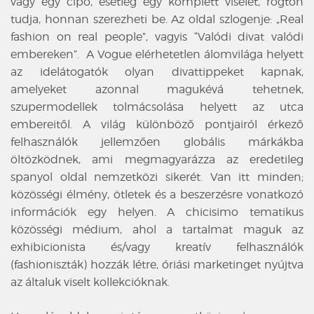
vagy egy cipő, esetleg egy komplett viselet, rögtön
tudja, honnan szerezheti be. Az oldal szlogenje: „Real
fashion on real people”, vagyis “Valódi divat valódi
embereken”. A Vogue elérhetetlen álomvilága helyett
az idelátogatók olyan divattippeket kapnak,
amelyeket azonnal magukévá tehetnek,
szupermodellek tolmácsolása helyett az utca
embereitől. A világ különböző pontjairól érkező
felhasználók jellemzően globális márkákba
öltözködnek, ami megmagyarázza az eredetileg
spanyol oldal nemzetközi sikerét. Van itt minden;
közösségi élmény, ötletek és a beszerzésre vonatkozó
információk egy helyen. A chicisimo tematikus
közösségi médium, ahol a tartalmat maguk az
exhibicionista és/vagy kreatív felhasználók
(fashioniszták) hozzák létre, óriási marketinget nyújtva
az általuk viselt kollekcióknak.