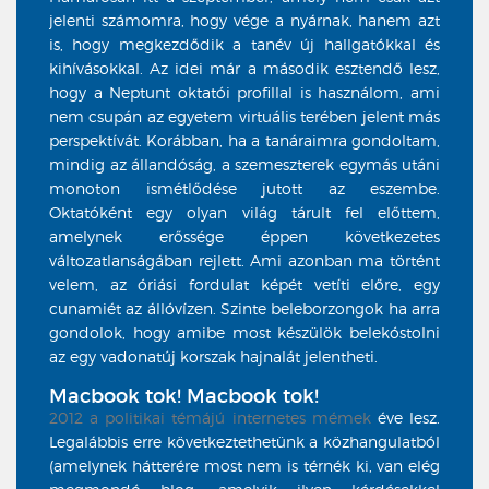
jelenti számomra, hogy vége a nyárnak, hanem azt
is, hogy megkezdődik a tanév új hallgatókkal és
kihívásokkal. Az idei már a második esztendő lesz,
hogy a Neptunt oktatói profillal is használom, ami
nem csupán az egyetem virtuális terében jelent más
perspektívát. Korábban, ha a tanáraimra gondoltam,
mindig az állandóság, a szemeszterek egymás utáni
monoton ismétlődése jutott az eszembe.
Oktatóként egy olyan világ tárult fel előttem,
amelynek erőssége éppen következetes
változatlanságában rejlett. Ami azonban ma történt
velem, az óriási fordulat képét vetíti előre, egy
cunamiét az állóvízen. Szinte beleborzongok ha arra
gondolok, hogy amibe most készülök belekóstolni
az egy vadonatúj korszak hajnalát jelentheti.
Macbook tok! Macbook tok!
2012 a politikai témájú internetes
mémek
éve lesz.
Legalábbis erre következtethetünk a közhangulatból
(amelynek hátterére most nem is térnék ki, van elég