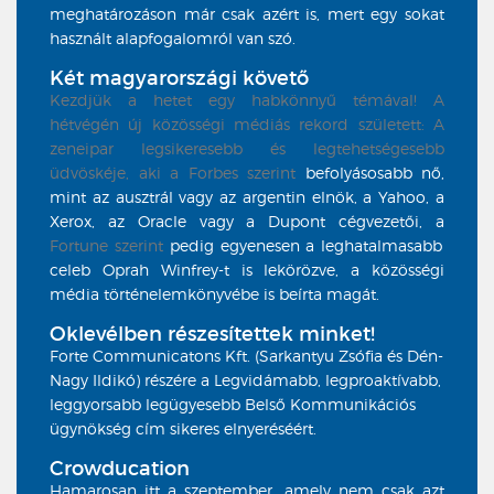
meghatározáson már csak azért is, mert egy sokat
használt alapfogalomról van szó.
Két magyarországi követő
Kezdjük a hetet egy habkönnyű témával! A
hétvégén új közösségi médiás rekord született: A
zeneipar legsikeresebb és legtehetségesebb
üdvöskéje, aki a
Forbes szerint
befolyásosabb nő,
mint az ausztrál vagy az argentin elnök, a Yahoo, a
Xerox, az Oracle vagy a Dupont cégvezetői, a
Fortune szerint
pedig egyenesen a leghatalmasabb
celeb Oprah Winfrey-t is lekörözve, a közösségi
média történelemkönyvébe is beírta magát.
Oklevélben részesítettek minket!
Forte Communicatons Kft. (Sarkantyu Zsófia és Dén-
Nagy Ildikó) részére a Legvidámabb, legproaktívabb,
leggyorsabb legügyesebb Belső Kommunikációs
ügynökség cím sikeres elnyeréséért.
Crowducation
Hamarosan itt a szeptember, amely nem csak azt