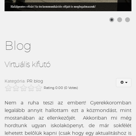
Halálpontos célzás! Az ön kommunikációs céljait is megfogalmazzuk!
Blog
Virtuális kifutó
Kategória:
PR blog
Rating 0.00 (0 Votes)
Nem a ruha teszi az embert! Gyerekkoromban
legalább annyit hallottam ezt a közmondást, mint
mostanában az ellenkezőjét. Akkoriban mi még
hordtunk ugyan iskolaköpenyt, de már sokfélét
lehetett belőlük kapni (csak hogy egy aktualitáshoz is