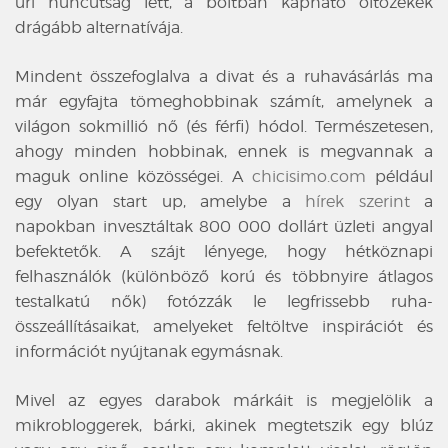
úri huncutság lett, a boltban kapható öltözékek
drágább alternatívája.
Mindent összefoglalva a divat és a ruhavásárlás ma
már egyfajta tömeghobbinak számít, amelynek a
világon sokmillió nő (és férfi) hódol. Természetesen,
ahogy minden hobbinak, ennek is megvannak a
maguk online közösségei. A
chicisimo.com
például
egy olyan start up, amelybe a
hírek szerint
a
napokban invesztáltak 800 000 dollárt üzleti angyal
befektetők. A szájt lényege, hogy hétköznapi
felhasználók (különböző korú és többnyire átlagos
testalkatú nők) fotózzák le legfrissebb ruha-
összeállításaikat, amelyeket feltöltve inspirációt és
információt nyújtanak egymásnak.
Mivel az egyes darabok márkáit is megjelölik a
mikrobloggerek, bárki, akinek megtetszik egy blúz