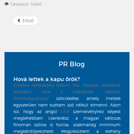
Találatok: 14946
Előző
PR Blog
Hová lettek a kapu őrök?
Érdekes felfedezést tettem ma. Teljesen véletlenül
akadtam bele a Wikipédia
„Vállalati
felelősségvállalás”
szócikkébe, amely mellett
egyszerűen nem tudtam szó nélkül elmenni. Azon
túl, hogy az angol
CSR
szemelvényhez képest
meglehetősen csenevész, a magyar változat
finoman szólva is furcsa, szakmailag minimum
megkérdőjelezhető. Megütköztem a trehány