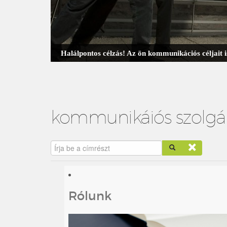
Halálpontos célzás! Az ön kommunikációs céljait
kommunikáiós szolgál
Írja be a címrészt
Rólunk