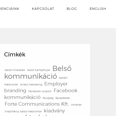
RENCIÁINK
KAPCSOLAT
BLOG
ENGLISH
Címkék
Belső
belső hírlevelek
belső kampányok
kommunikáció
beltéri
Employer
médiumok
direkt marketing
branding
Facebook
Facebook csoport
kommunikáció
faliújság
fejvadászat
Forte Communications Kft.
intranet
kiadvány
intézményi belső médiumok