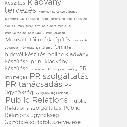
kiadvány
készítés
tervezés
kommunikáiós szolgáltatás
konferenciák
közösségi média kommunikáció
közösségi
oldalak
munkaerőhiány
munkaerő megtartás
munkaerőpiac
munkahely
munkatársak
Munkáltatói márkaépítés
nyomtatás
Online
budapest
névjegykártya készítés
hírlevél készítés
online kiadvány
készítése
print kiadvány
készítése
PR
pr kommunikáció
pr marketing
PR szolgáltatás
stratégia
PR tanácsadás
PR
ügynökség
PR ügynökség Budapest
Public Relations
Public
Relations szolgáltatás
Public
Relations ügynökség
Sajtótájékoztatók szervezése