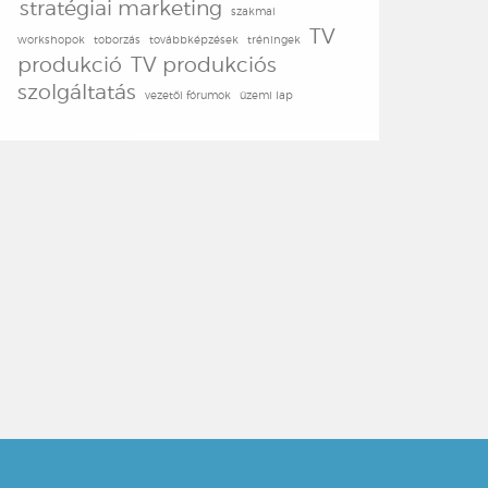
stratégiai marketing
szakmai
TV
workshopok
toborzás
továbbképzések
tréningek
produkció
TV produkciós
szolgáltatás
vezetői fórumok
üzemi lap