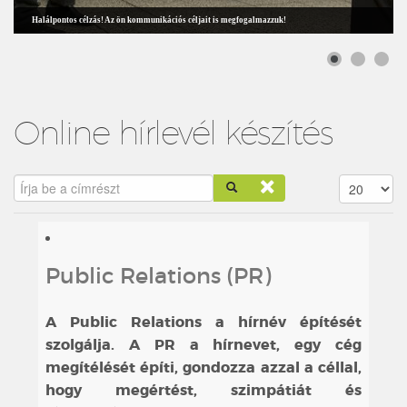
Halálpontos célzás! Az ön kommunikációs céljait is megfogalmazzuk!
Online hírlevél készítés
Írja be a címrészt
Tételek #
Public Relations (PR)
A Public Relations a hírnév építését
szolgálja. A PR a hírnevet, egy cég
megítélését építi, gondozza azzal a céllal,
hogy megértést, szimpátiát és