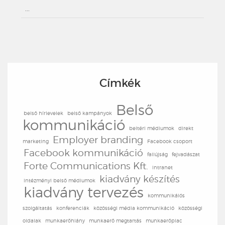
...
Címkék
Belső
belső hírlevelek
belső kampányok
kommunikáció
beltéri médiumok
direkt
Employer branding
marketing
Facebook csoport
Facebook kommunikáció
faliújság
fejvadászat
Forte Communications Kft.
intranet
kiadvány készítés
intézményi belső médiumok
kiadvány tervezés
kommunikáiós
szolgáltatás
konferenciák
közösségi média kommunikáció
közösségi
oldalak
munkaerőhiány
munkaerő megtartás
munkaerőpiac