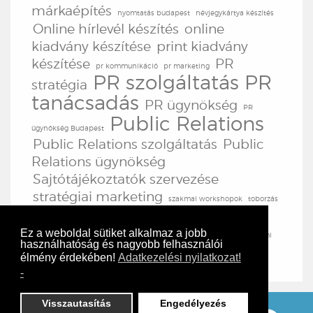
márkaépítés
nyomtatás budapest
névjegykártya készítés
Online hírlevél készítés
online
kiadvány készítése
print kiadvány
készítése
PR
pr kommunikáció
pr marketing
PR szolgáltatás
PR
stratégia
tanácsadás
PR ügynökség
PR
Public Relations
ügynökség Budapest
Public Relations szolgáltatás
Public
Relations ügynökség
Sajtótájékoztatók szervezése
stratégiai marketing
szakmai workshopok
toborzás
TV produkció
TV
továbbképzések
tréningek
produkciós szolgáltatás
Ez a weboldal sütiket alkalmaz a jobb
vezetői fórumok
üzemi
használhatóság és nagyobb felhasználói
lap
élmény érdekében!
Adatkezelési nyilatkozat!
-
Visszautasítás
Engedélyezés