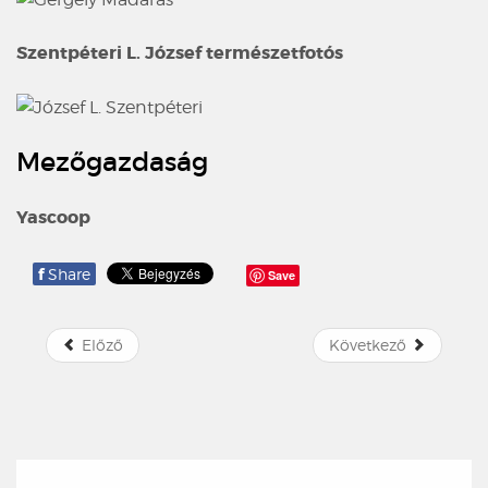
Szentpéteri L. József természetfotós
Mezőgazdaság
Yascoop
f
Share
Save
Előző
Következő