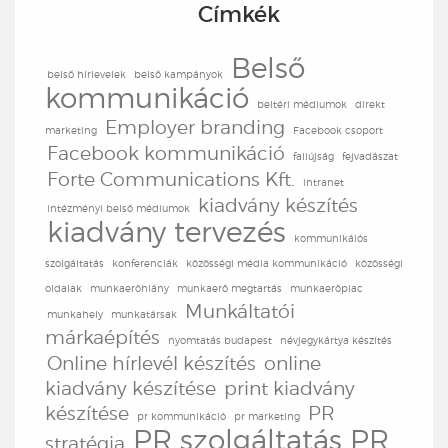
Címkék
Belső
belső hírlevelek
belső kampányok
kommunikáció
beltéri médiumok
direkt
Employer branding
marketing
Facebook csoport
Facebook kommunikáció
faliújság
fejvadászat
Forte Communications Kft.
intranet
kiadvány készítés
intézményi belső médiumok
kiadvány tervezés
kommunikáiós
szolgáltatás
konferenciák
közösségi média kommunikáció
közösségi
oldalak
munkaerőhiány
munkaerő megtartás
munkaerőpiac
Munkáltatói
munkahely
munkatársak
márkaépítés
nyomtatás budapest
névjegykártya készítés
Online hírlevél készítés
online
kiadvány készítése
print kiadvány
készítése
PR
pr kommunikáció
pr marketing
PR szolgáltatás
PR
stratégia