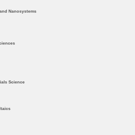
o and Nanosystems
ciences
ials Science
taics