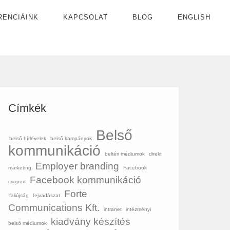
RENCIÁINK
KAPCSOLAT
BLOG
ENGLISH
Címkék
Belső
belső hírlevelek
belső kampányok
kommunikáció
beltéri médiumok
direkt
Employer branding
marketing
Facebook
Facebook kommunikáció
csoport
Forte
faliújság
fejvadászat
Communications Kft.
intranet
intézményi
kiadvány készítés
belső médiumok