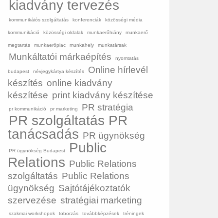
kiadvány tervezés
kommunikáiós szolgáltatás
konferenciák
közösségi média
kommunikáció
közösségi oldalak
munkaerőhiány
munkaerő
megtartás
munkaerőpiac
munkahely
munkatársak
Munkáltatói márkaépítés
nyomtatás
Online hírlevél
budapest
névjegykártya készítés
készítés
online kiadvány
készítése
print kiadvány készítése
PR stratégia
pr kommunikáció
pr marketing
PR szolgáltatás
PR
tanácsadás
PR ügynökség
Public
PR ügynökség Budapest
Relations
Public Relations
szolgáltatás
Public Relations
ügynökség
Sajtótájékoztatók
szervezése
stratégiai marketing
szakmai workshopok
toborzás
továbbképzések
tréningek