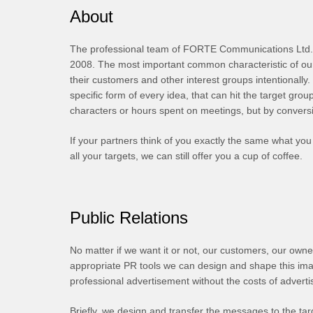
About
The professional team of FORTE Communications Ltd. 
2008. The most important common characteristic of our 
their customers and other interest groups intentionally
specific form of every idea, that can hit the target grou
characters or hours spent on meetings, but by conversio
If your partners think of you exactly the same what yo
all your targets, we can still offer you a cup of coffee.
Public Relations
No matter if we want it or not, our customers, our own
appropriate PR tools we can design and shape this imag
professional advertisement without the costs of adverti
Briefly, we design and transfer the messages to the tar