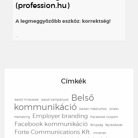
(profession.hu)
A legmeggyőzőbb eszköz: korrektség!
...
Címkék
Belső
belső hírlevelek
belső kampányok
kommunikáció
beltéri médiumok
direkt
Employer branding
marketing
Facebook csoport
Facebook kommunikáció
faliújság
fejvadászat
Forte Communications Kft.
intranet