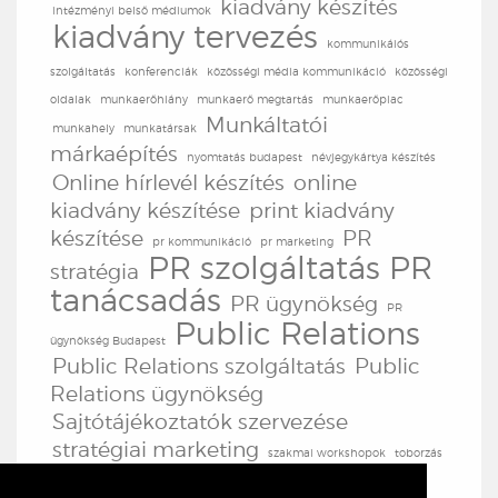
kiadvány készítés
intézményi belső médiumok
kiadvány tervezés
kommunikáiós
szolgáltatás
konferenciák
közösségi média kommunikáció
közösségi
oldalak
munkaerőhiány
munkaerő megtartás
munkaerőpiac
Munkáltatói
munkahely
munkatársak
márkaépítés
nyomtatás budapest
névjegykártya készítés
Online hírlevél készítés
online
kiadvány készítése
print kiadvány
készítése
PR
pr kommunikáció
pr marketing
PR szolgáltatás
PR
stratégia
tanácsadás
PR ügynökség
PR
Public Relations
ügynökség Budapest
Public Relations szolgáltatás
Public
Relations ügynökség
Sajtótájékoztatók szervezése
stratégiai marketing
szakmai workshopok
toborzás
TV produkció
TV
továbbképzések
tréningek