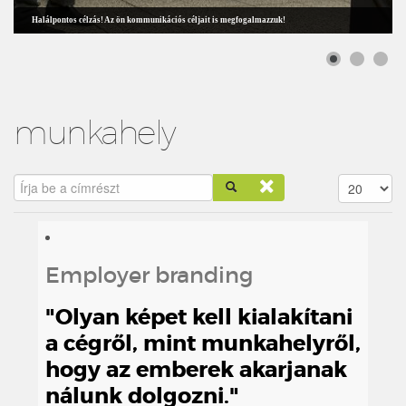
Halálpontos célzás! Az ön kommunikációs céljait is megfogalmazzuk!
munkahely
Írja be a címrészt
Tételek #
Employer branding
"Olyan képet kell kialakítani
a cégről, mint munkahelyről,
hogy az emberek akarjanak
nálunk dolgozni."