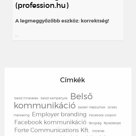
(profession.hu)
A legmeggyőzőbb eszköz: korrektség!
...
Címkék
Belső
belső hírlevelek
belső kampányok
kommunikáció
beltéri médiumok
direkt
Employer branding
marketing
Facebook csoport
Facebook kommunikáció
faliújság
fejvadászat
Forte Communications Kft.
intranet