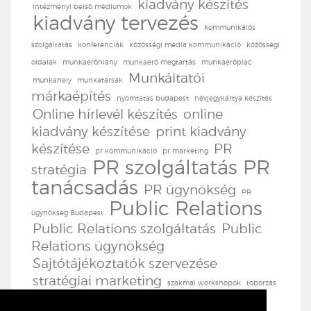
kiadvány készítés
intézményi belső médiumok
kiadvány tervezés
kommunikáiós
szolgáltatás
konferenciák
közösségi média kommunikáció
közösségi
oldalak
munkaerőhiány
munkaerő megtartás
munkaerőpiac
Munkáltatói
munkahely
munkatársak
márkaépítés
nyomtatás budapest
névjegykártya készítés
Online hírlevél készítés
online
kiadvány készítése
print kiadvány
készítése
PR
pr kommunikáció
pr marketing
PR szolgáltatás
PR
stratégia
tanácsadás
PR ügynökség
PR
Public Relations
ügynökség Budapest
Public Relations szolgáltatás
Public
Relations ügynökség
Sajtótájékoztatók szervezése
stratégiai marketing
szakmai workshopok
toborzás
TV produkció
TV
továbbképzések
tréningek