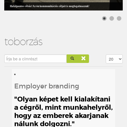
Halálpontos célzás! Az ön kommunikációs céljait is megfogalmazzuk!
toborzás
Írja be a címrészt
Tételek #
Employer branding
"Olyan képet kell kialakítani
a cégről, mint munkahelyről,
hogy az emberek akarjanak
nálunk dolgozni."