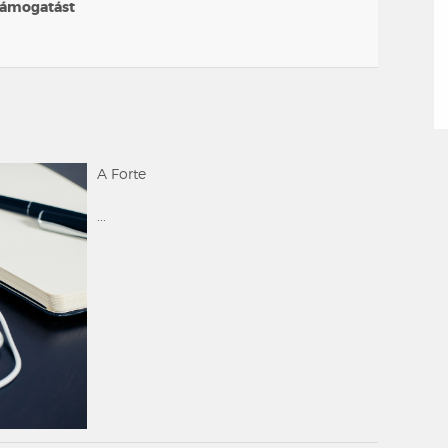
 támogatást
A Forte
...