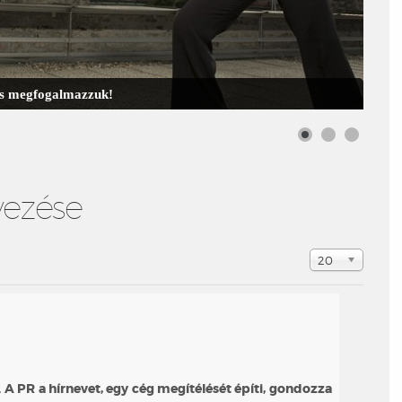
 is megfogalmazzuk!
vezése
Tételek #
20
a. A PR a hírnevet, egy cég megítélését építi, gondozza