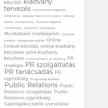
kiadvány
készítés
tervezés
kommunikáiós szolgáltatás
konferenciák
közösségi média kommunikáció
közösségi
oldalak
munkaerőhiány
munkaerő megtartás
munkaerőpiac
munkahely
munkatársak
Munkáltatói márkaépítés
nyomtatás
Online
budapest
névjegykártya készítés
hírlevél készítés
online kiadvány
készítése
print kiadvány
készítése
PR
pr kommunikáció
pr marketing
PR szolgáltatás
stratégia
PR tanácsadás
PR
ügynökség
PR ügynökség Budapest
Public Relations
Public
Relations szolgáltatás
Public
Relations ügynökség
Sajtótájékoztatók szervezése