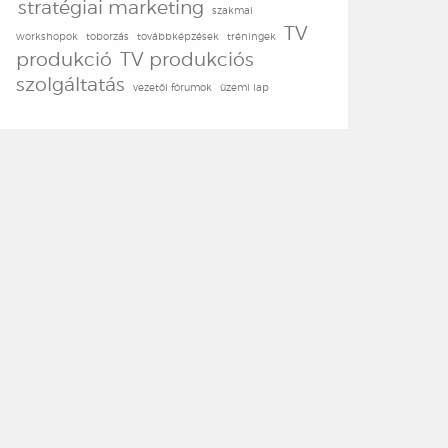
stratégiai marketing
szakmai
TV
workshopok
toborzás
továbbképzések
tréningek
produkció
TV produkciós
szolgáltatás
vezetői fórumok
üzemi lap