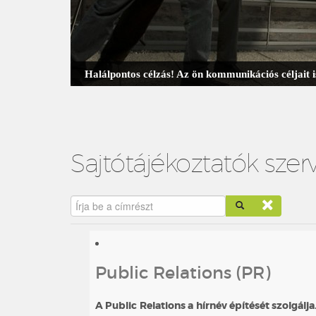
Halálpontos célzás! Az ön kommunikációs céljait
Sajtótájékoztatók szer
Írja be a címrészt
Public Relations (PR)
A Public Relations a hírnév építését szolgálj