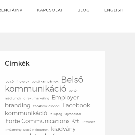
RENCIÁINK
KAPCSOLAT
BLOG
ENGLISH
Címkék
Belső
belső hírlevelek
belső kampányok
kommunikáció
beltéri
Employer
médiumok
direkt marketing
branding
Facebook
Facebook csoport
kommunikáció
faliújság
fejvadászat
Forte Communications Kft.
intranet
kiadvány
intézményi belső médiumok