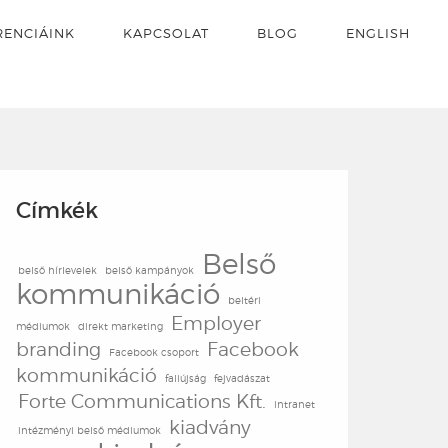
RENCIÁINK
KAPCSOLAT
BLOG
ENGLISH
Címkék
Belső
belső hírlevelek
belső kampányok
kommunikáció
beltéri
Employer
médiumok
direkt marketing
branding
Facebook
Facebook csoport
kommunikáció
faliújság
fejvadászat
Forte Communications Kft.
intranet
kiadvány
intézményi belső médiumok