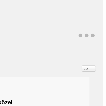
Tételek #
20
közei