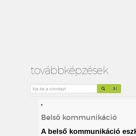
továbbképzések
Írja be a címrészt
Belső kommunikáció
A belső kommunikáció esz