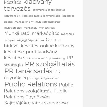
kiadvány
készítés
tervezés
kommunikáiós szolgáltatás
konferenciák
közösségi média kommunikáció
közösségi
oldalak
munkaerőhiány
munkaerő megtartás
munkaerőpiac
munkahely
munkatársak
Munkáltatói márkaépítés
nyomtatás
Online
budapest
névjegykártya készítés
hírlevél készítés
online kiadvány
készítése
print kiadvány
készítése
PR
pr kommunikáció
pr marketing
PR szolgáltatás
stratégia
PR tanácsadás
PR
ügynökség
PR ügynökség Budapest
Public Relations
Public
Relations szolgáltatás
Public
Relations ügynökség
Sajtótájékoztatók szervezése