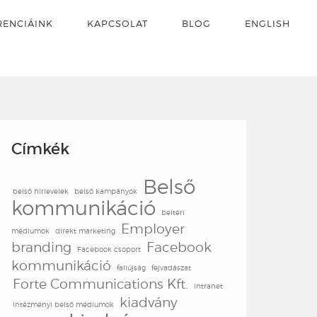
RENCIÁINK
KAPCSOLAT
BLOG
ENGLISH
Címkék
Belső
belső hírlevelek
belső kampányok
kommunikáció
beltéri
Employer
médiumok
direkt marketing
branding
Facebook
Facebook csoport
kommunikáció
faliújság
fejvadászat
Forte Communications Kft.
intranet
kiadvány
intézményi belső médiumok