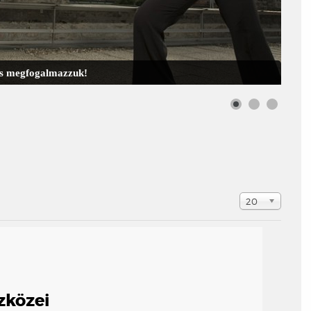
 is megfogalmazzuk!
Tételek #
20
zközei