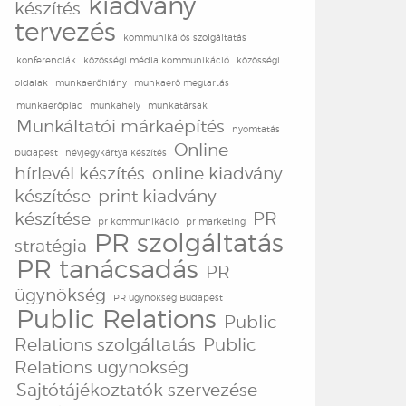
kiadvány
készítés
tervezés
kommunikáiós szolgáltatás
konferenciák
közösségi média kommunikáció
közösségi
oldalak
munkaerőhiány
munkaerő megtartás
munkaerőpiac
munkahely
munkatársak
Munkáltatói márkaépítés
nyomtatás
Online
budapest
névjegykártya készítés
hírlevél készítés
online kiadvány
készítése
print kiadvány
készítése
PR
pr kommunikáció
pr marketing
PR szolgáltatás
stratégia
PR tanácsadás
PR
ügynökség
PR ügynökség Budapest
Public Relations
Public
Relations szolgáltatás
Public
Relations ügynökség
Sajtótájékoztatók szervezése