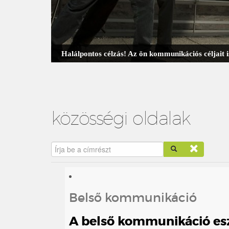
Halálpontos célzás! Az ön kommunikációs céljait
közösségi oldalak
Írja be a címrészt
Belső kommunikáció
A belső kommunikáció es