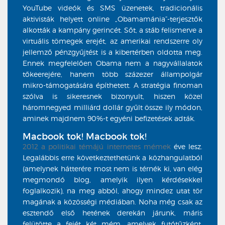
YouTube videók és SMS üzenetek, tradicionális
aktivisták helyett online „Obamamánia”-terjesztők
alkották a kampány gerincét. Sőt, a stáb felismerve a
virtuális tömegek erejét, az amerikai rendszerre oly
jellemző pénzgyűjtést is a kibertérben oldotta meg.
Ennek megfelelően Obama nem a nagyvállalatok
tőkeerejére, hanem több százezer állampolgár
mikro-támogatására építhetett. A stratégia finoman
szólva is sikeresnek bizonyult, hiszen közel
háromnegyed milliárd dollár gyűlt össze ily módon,
aminek majdnem 90%-t egyéni befizetések adták.
Macbook tok! Macbook tok!
2012 a politikai témájú internetes
mémek
éve lesz.
Legalábbis erre következtethetünk a közhangulatból
(amelynek hátterére most nem is térnék ki, van elég
megmondó blog, amelyik ilyen kérdésekkel
foglalkozik), na meg abból, ahogy mindez utat tör
magának a közösségi médiában. Noha még csak az
esztendő első hetének derekán járunk, máris
felütötte a fejét két mém, amelyek futótűzként,