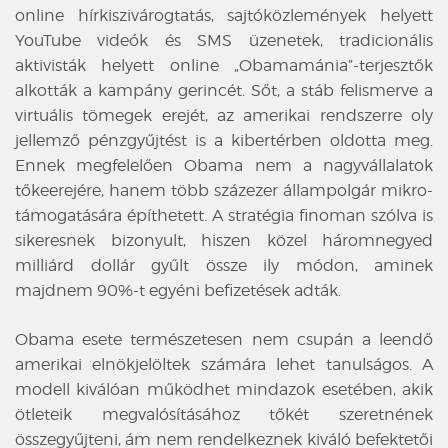
online hírkiszivárogtatás, sajtóközlemények helyett
YouTube videók és SMS üzenetek, tradicionális
aktivisták helyett online „Obamamánia”-terjesztők
alkották a kampány gerincét. Sőt, a stáb felismerve a
virtuális tömegek erejét, az amerikai rendszerre oly
jellemző pénzgyűjtést is a kibertérben oldotta meg.
Ennek megfelelően Obama nem a nagyvállalatok
tőkeerejére, hanem több százezer állampolgár mikro-
támogatására építhetett. A stratégia finoman szólva is
sikeresnek bizonyult, hiszen közel háromnegyed
milliárd dollár gyűlt össze ily módon, aminek
majdnem 90%-t egyéni befizetések adták.
Obama esete természetesen nem csupán a leendő
amerikai elnökjelöltek számára lehet tanulságos. A
modell kiválóan működhet mindazok esetében, akik
ötleteik megvalósításához tőkét szeretnének
összegyűjteni, ám nem rendelkeznek kiváló befektetői