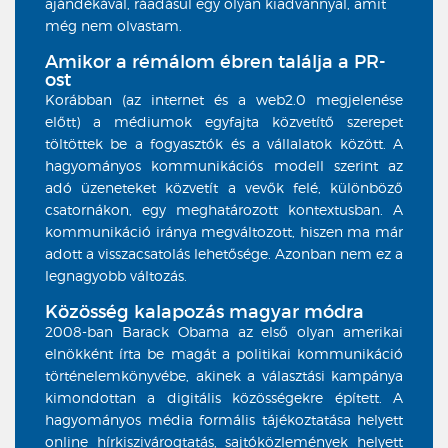
ajándékával, ráadásul egy olyan kiadvánnyal, amit
még nem olvastam.
Amikor a rémálom ébren találja a PR-
ost
Korábban (az internet és a web2.0 megjelenése
előtt) a médiumok egyfajta közvetítő szerepet
töltöttek be a fogyasztók és a vállalatok között. A
hagyományos kommunikációs modell szerint az
adó üzeneteket közvetít a vevők felé, különböző
csatornákon, egy meghatározott kontextusban. A
kommunikáció iránya megváltozott, hiszen ma már
adott a visszacsatolás lehetősége. Azonban nem ez a
legnagyobb változás.
Közösség kalapozás magyar módra
2008-ban Barack Obama az első olyan amerikai
elnökként írta be magát a politikai kommunikáció
történelemkönyvébe, akinek a választási kampánya
kimondottan a digitális közösségekre épített. A
hagyományos média formális tájékoztatása helyett
online hírkiszivárogtatás, sajtóközlemények helyett