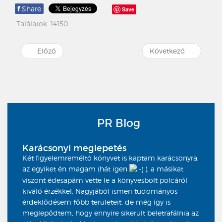
f
Share
Save
Találatok: 14150
Előző
Következő
PR Blog
Karácsonyi meglepetés
Két figyelemreméltó könyvet is kaptam karácsonyra,
az egyiket én magam (hát igen
), a másikat
viszont édesapám vette le a könyvesbolt polcáról
kiváló érzékkel. Nagyjából ismeri tudományos
érdeklődésem főbb területeit, de még így is
meglepődtem, hogy ennyire sikerült beletrafálnia az