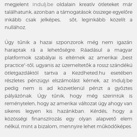
megjelent
Indulj.be
oldalain kreatív ötleteket már
találhatunk, azonban a támogatások összege egyelőre
inkább csak jelképes, sőt, leginkább közelít a
nullához.
Úgy tűnik a hazai szponzorok még nem igazán
haraptak rá a lehetőségre. Ráadásul a magyar
platformok szabályai is eltérnek az amerikai „best
practice”-től, ugyanis az üzemeltetők a rossz szándékú
ötletgazdáktól tartva a Kezdheted.hu esetében
részletes pénzügyi elszámolást kérnek, az Indulj.be
pedig nem is ad közvetlenül pénzt a győztes
pályázónak. Úgy tűnik, hogy még szerintük is
reménytelen, hogy az amerikai változat úgy ahogy van
sikeres legyen kis hazánkban. Kérdés, hogy a
közösségi finanszírozás egy olyan alapvető elem
nélkül, mint a bizalom, mennyire lehet működőképes.