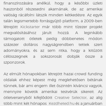
finanszírozására anélkül, hogy a későbbi üzleti
haszonból részesedni akarnának, de az amerikai
valóság rácáfolni látszik minden kétkedésre. Az egyik
talán legismertebb forrásgyűjtő platform, a 2009-ben
létrejött
Kickstarter
már több mint tízezer projekt
megvalósításához járult hozzá. A leginkább
támogatott ötletek pedig döbbenetes módon
százezer dolláros nagyságrendben tettek szert
adományokra, és az sem ritka, hogy a kitűzött
célösszegnek a sokszorosát dobják össze a
szponzorok.
Az elmúlt hónapokban létrejött hazai crowd funding
oldalak ehhez képest még meglehetősen bétának
tűnnek, bár ami engem illet őszintén kíváncsi vagyok,
mennyire követik amerikai testvérük sikereit. Az
ötletversenyből kifejlődött
Creative Selector
, az alig
több mint két hónapos
Kezdheted.hu
és a januárban