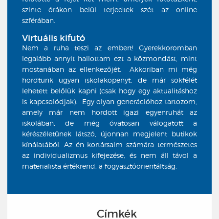
szinte órákon belül terjedtek szét az online
szférában.
Virtuális kifutó
Nem a ruha teszi az embert! Gyerekkoromban
legalább annyit hallottam ezt a közmondást, mint
mostanában az ellenkezőjét. Akkoriban mi még
hordtunk ugyan iskolaköpenyt, de már sokfélét
lehetett belőlük kapni (csak hogy egy aktualitáshoz
is kapcsolódjak). Egy olyan generációhoz tartozom,
amely már nem hordott igazi egyenruhát az
iskolában, de még óvatosan válogatott a
kérészéletűnek látszó, újonnan megjelent butikok
kínálatából. Az én kortársaim számára természetes
az individualizmus kifejezése, és nem áll távol a
materialista értékrend, a fogyasztóorientáltság.
Címkék