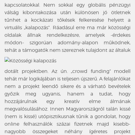
kapcsolatokkal. Nem sokkal egy globális pénzügyi
válság kibontakozása után különösen jó ötletnek
tűnhet a kockázati tőkések felkeresése helyett a
virtuális „kalapozás”. Ráadásul erre ma már közösségi
oldalak állnak rendelkezésre, amelyek -érdekes
módon- szigorúan adomány-alapon működnek,
tehát a támogatók nem szereznek tulajdont az
általuk
dotált projektben. Az ún. „crowd funding” modell
tehát már logikájában is teljesen újszerű. A felajánlókat
nem a projekt leendő sikere és a várható bevételek
győzik meg ugyanis, hanem a tudat, hogy
hozzájárulnak egy kreatív elme álmának
megvalósulásához. Innen Magyarországról talán kissé
(nem is kissé) utópisztikusnak tűnik a gondolat, hogy
online felhasználók százai fizetnek majd kisebb-
nagyobb összegeket néhány ígéretes projekt