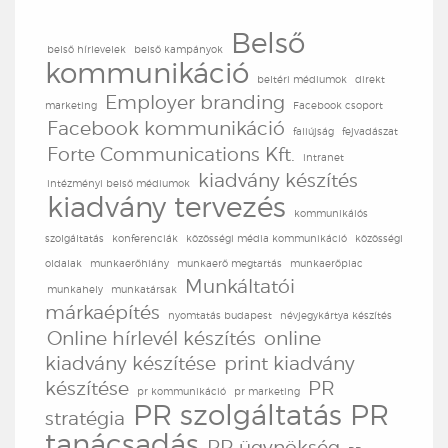
Belső
belső hírlevelek
belső kampányok
kommunikáció
beltéri médiumok
direkt
Employer branding
marketing
Facebook csoport
Facebook kommunikáció
faliújság
fejvadászat
Forte Communications Kft.
intranet
kiadvány készítés
intézményi belső médiumok
kiadvány tervezés
kommunikáiós
szolgáltatás
konferenciák
közösségi média kommunikáció
közösségi
oldalak
munkaerőhiány
munkaerő megtartás
munkaerőpiac
Munkáltatói
munkahely
munkatársak
márkaépítés
nyomtatás budapest
névjegykártya készítés
Online hírlevél készítés
online
kiadvány készítése
print kiadvány
készítése
PR
pr kommunikáció
pr marketing
PR szolgáltatás
PR
stratégia
tanácsadás
PR ügynökség