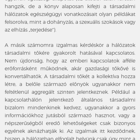
hangzik, de a könyv alaposan kifejti a társadalmi
hálózatok egészségügyi vonatkozásait olyan példákat
felsorolva, mint a dohányzás, a szexuális szokások vagy
az elhízás „terjedése”).
A másik számomra izgalmas kérdéskör a hálózatok
társadalmi tőkére gyakorolt hatásával kapcsolatos.
Nem újdonság, hogy az emberi kapcsolatok afféle
erőforrásként működnek, akár gazdasági tőkővé is
konvertálhatók. A társadalmi tőkét a kollektíva hozza
létre, a belőle származó előnyök ugyanakkor nem
feltétlenül aggregált szinten jelentkeznek. Például a
kapcsolathálón jelentkező általános társadalmi
bizalom mindenkinek kedvez, ugyanakkor a gyors
információkhoz jutásból származó hasznot, vagy a
népszerűségből eredő lehetőségeket csak bizonyos
egyének aknázhatják ki. Az izgalmak itt kezdődnek,
hiszen a hálózatban elfoglalt helyünk csak úgy mint a