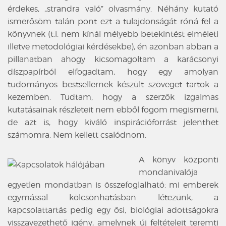
érdekes, „strandra való” olvasmány. Néhány kutató
ismerősöm talán pont ezt a tulajdonságát róná fel a
könyvnek (t.i. nem kínál mélyebb betekintést elméleti
illetve metodológiai kérdésekbe), én azonban abban a
pillanatban ahogy kicsomagoltam a karácsonyi
díszpapírból elfogadtam, hogy egy amolyan
tudományos bestsellernek készült szöveget tartok a
kezemben. Tudtam, hogy a szerzők izgalmas
kutatásainak részleteit nem ebből fogom megismerni,
de azt is, hogy kiváló inspirációforrást jelenthet
számomra. Nem kellett csalódnom.
A könyv központi
mondanivalója
egyetlen mondatban is összefoglalható: mi emberek
egymással kölcsönhatásban létezünk, a
kapcsolattartás pedig egy ősi, biológiai adottságokra
visszavezethető igény, amelynek új feltételeit teremti