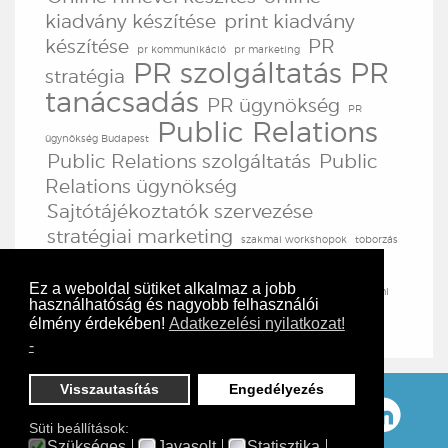
kiadvány készítése
print kiadvány
készítése
PR
pr kommunikáció
pr marketing
PR szolgáltatás
PR
stratégia
tanácsadás
PR ügynökség
PR
Public Relations
ügynökség Budapest
Public Relations szolgáltatás
Public
Relations ügynökség
Sajtótájékoztatók szervezése
stratégiai marketing
szakmai workshopok
toborzás
TV produkció
TV
továbbképzések
tréningek
produkciós szolgáltatás
Ez a weboldal sütiket alkalmaz a jobb
vezetői fórumok
üzemi
használhatóság és nagyobb felhasználói
lap
élmény érdekében!
Adatkezelési nyilatkozat!
-
Visszautasítás
Engedélyezés




Süti beállítások:
Szükséges
Javasolt
Statisztika