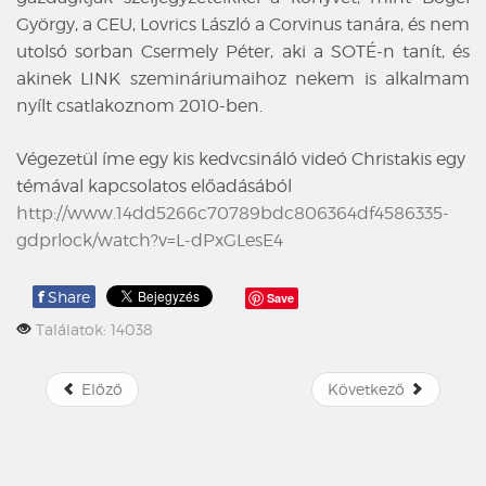
György, a CEU, Lovrics László a Corvinus tanára, és nem
utolsó sorban Csermely Péter, aki a SOTÉ-n tanít, és
akinek LINK szemináriumaihoz nekem is alkalmam
nyílt csatlakoznom 2010-ben.
Végezetül íme egy kis kedvcsináló videó Christakis egy
témával kapcsolatos előadásából
http://www.14dd5266c70789bdc806364df4586335-
gdprlock/watch?v=L-dPxGLesE4
f
Share
Save
Találatok: 14038
Előző
Következő