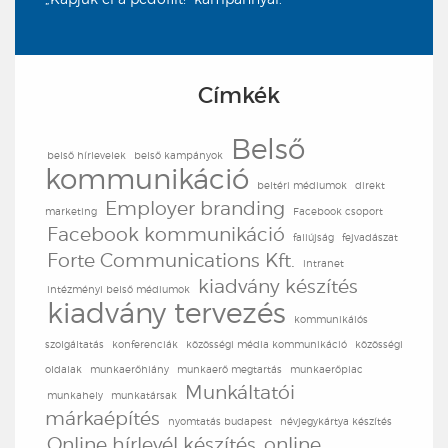
Címkék
Belső
belső hírlevelek
belső kampányok
kommunikáció
beltéri médiumok
direkt
Employer branding
marketing
Facebook csoport
Facebook kommunikáció
faliújság
fejvadászat
Forte Communications Kft.
intranet
kiadvány készítés
intézményi belső médiumok
kiadvány tervezés
kommunikáiós
szolgáltatás
konferenciák
közösségi média kommunikáció
közösségi
oldalak
munkaerőhiány
munkaerő megtartás
munkaerőpiac
Munkáltatói
munkahely
munkatársak
márkaépítés
nyomtatás budapest
névjegykártya készítés
Online hírlevél készítés
online