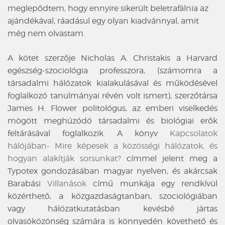
meglepődtem, hogy ennyire sikerült beletrafálnia az
ajándékával, ráadásul egy olyan kiadvánnyal, amit
még nem olvastam.
A kötet szerzője Nicholas A. Christakis a Harvard
egészség-szociológia professzora, (számomra a
társadalmi hálózatok kialakulásával és működésével
foglalkozó tanulmányai révén volt ismert), szerzőtársa
James H. Flower politológus, az emberi viselkedés
mögött meghúzódó társadalmi és biológiai erők
feltárásával foglalkozik. A könyv
K
apcsolatok
hálójában- Mire képesek a közösségi hálózatok, és
hogyan alakítják sorsunkat?
címmel jelent meg a
Typotex gondozásában magyar nyelven, és akárcsak
Barabási
Villanások
című munkája egy rendkívül
közérthető, a közgazdaságtanban, szociológiában
vagy hálózatkutatásban kevésbé jártas
olvasóközönség számára is könnyedén követhető és