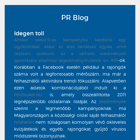
PR Blog
Idegen toll
Amikor web2.0-es kampányba kezdünk egy
ügyfelünkkel, akkor az első kérdések egyike, amit
tisztázni szoktunk, az a várható eredmények
KPI
-ok.
igazolására alkalmas teljesítménymutatók, ún.
Korábban a Facebook esetén például a rajongók
száma volt a legfontosabb mérőszám, ma már a
felhasználói aktivitásra trendi fókuszálni. Alapvetően
ezen adatok kombinációjából indult ki a
Fészbuker.hu
is, amely összeállította 2011
legnépszerűbb oldalainak listáját. Az
eredmények
szerint a legmenőbb kampányoknak ma
Magyarországon a közösségi oldal saját felhasználói
feltételeit
nem túlságosan komolyan vévő okleveles
kvízjátékok és egyéb, rajongókat gyűjtő vírusos
módszerek bizonyulnak.