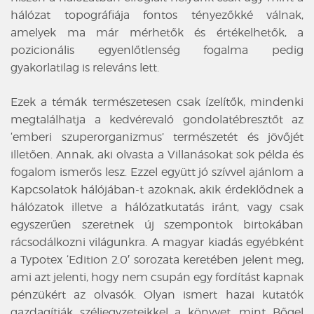
hálózat topográfiája fontos tényezőkké válnak,
amelyek ma már mérhetők és értékelhetők, a
pozicionális egyenlőtlenség fogalma pedig
gyakorlatilag is releváns lett.
Ezek a témák természetesen csak ízelítők, mindenki
megtalálhatja a kedvérevaló gondolatébresztőt az
‘emberi szuperorganizmus’ természetét és jövőjét
illetően. Annak, aki olvasta a Villanásokat sok példa és
fogalom ismerős lesz. Ezzel együtt jó szívvel ajánlom a
Kapcsolatok hálójában
-t azoknak, akik érdeklődnek a
hálózatok illetve a hálózatkutatás iránt, vagy csak
egyszerűen szeretnek új szempontok birtokában
rácsodálkozni világunkra. A magyar kiadás egyébként
a Typotex ‘Edition 2.0′ sorozata keretében jelent meg,
ami azt jelenti, hogy nem csupán egy fordítást kapnak
pénzükért az olvasók. Olyan ismert hazai kutatók
gazdagítják széljegyzeteikkel a könyvet, mint Bőgel