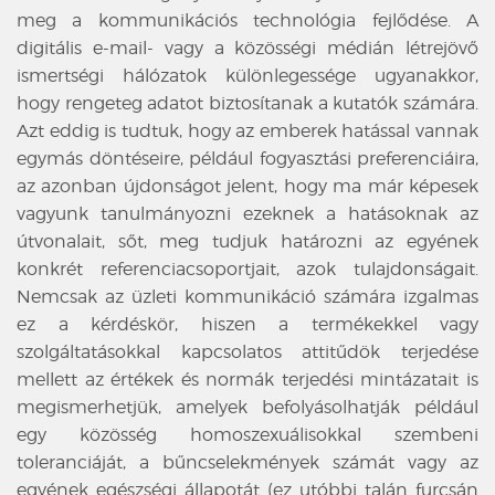
meg a kommunikációs technológia fejlődése. A
digitális e-mail- vagy a közösségi médián létrejövő
ismertségi hálózatok különlegessége ugyanakkor,
hogy rengeteg adatot biztosítanak a kutatók számára.
Azt eddig is tudtuk, hogy az emberek hatással vannak
egymás döntéseire, például fogyasztási preferenciáira,
az azonban újdonságot jelent, hogy ma már képesek
vagyunk tanulmányozni ezeknek a hatásoknak az
útvonalait, sőt, meg tudjuk határozni az egyének
konkrét referenciacsoportjait, azok tulajdonságait.
Nemcsak az üzleti kommunikáció számára izgalmas
ez a kérdéskör, hiszen a termékekkel vagy
szolgáltatásokkal kapcsolatos attitűdök terjedése
mellett az értékek és normák terjedési mintázatait is
megismerhetjük, amelyek befolyásolhatják például
egy közösség homoszexuálisokkal szembeni
toleranciáját, a bűncselekmények számát vagy az
egyének egészségi állapotát (ez utóbbi talán furcsán