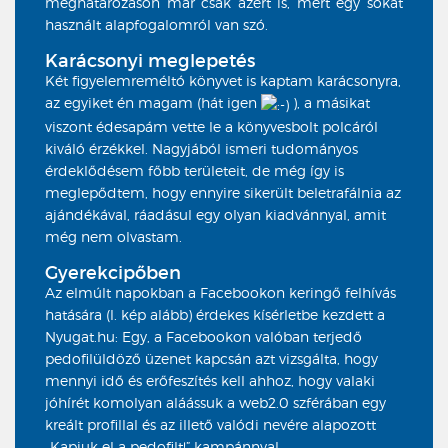
meghatározáson már csak azért is, mert egy sokat
használt alapfogalomról van szó.
Karácsonyi meglepetés
Két figyelemreméltó könyvet is kaptam karácsonyra,
az egyiket én magam (hát igen
), a másikat
viszont édesapám vette le a könyvesbolt polcáról
kiváló érzékkel. Nagyjából ismeri tudományos
érdeklődésem főbb területeit, de még így is
meglepődtem, hogy ennyire sikerült beletrafálnia az
ajándékával, ráadásul egy olyan kiadvánnyal, amit
még nem olvastam.
Gyerekcipőben
Az elmúlt napokban a Facebookon keringő felhívás
hatására (l. kép alább) érdekes kísérletbe kezdett a
Nyugat.hu: Egy, a Facebookon valóban terjedő
pedofilüldöző üzenet kapcsán azt vizsgálta, hogy
mennyi idő és erőfeszítés kell ahhoz, hogy valaki
jóhírét komolyan aláássuk a web2.0 szférában egy
kreált profillal és az illető valódi nevére alapozott
„Kapjuk el a pedofilt!” kampánnyal.