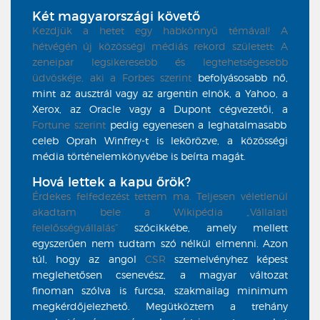
Két magyarországi követő
Kezdjük a hetet egy habkönnyű témával! A
hétvégén új közösségi médiás rekord született: A
zeneipar legsikeresebb és legtehetségesebb
üdvöskéje, aki a
Forbes szerint
befolyásosabb nő,
mint az ausztrál vagy az argentin elnök, a Yahoo, a
Xerox, az Oracle vagy a Dupont cégvezetői, a
Fortune szerint
pedig egyenesen a leghatalmasabb
celeb Oprah Winfrey-t is lekörözve, a közösségi
média történelemkönyvébe is beírta magát.
Hová lettek a kapu őrök?
Érdekes felfedezést tettem ma. Teljesen véletlenül
akadtam bele a Wikipédia
„Vállalati
felelősségvállalás”
szócikkébe, amely mellett
egyszerűen nem tudtam szó nélkül elmenni. Azon
túl, hogy az angol
CSR
szemelvényhez képest
meglehetősen csenevész, a magyar változat
finoman szólva is furcsa, szakmailag minimum
megkérdőjelezhető. Megütköztem a trehány